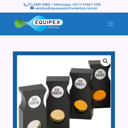
(11) 2339-5300 / Whatsapp +55 11 97667-1155
vendas@equipexinstrumentos.com.br