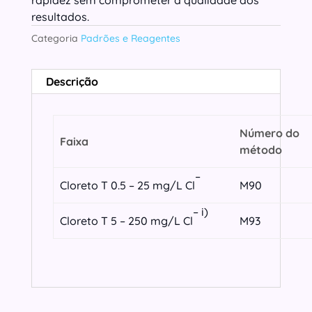
resultados.
Categoria
Padrões e Reagentes
Descrição
Número do
Faixa
método
–
Cloreto T 0.5 – 25 mg/L Cl
M90
–
i)
Cloreto T 5 – 250 mg/L Cl
M93