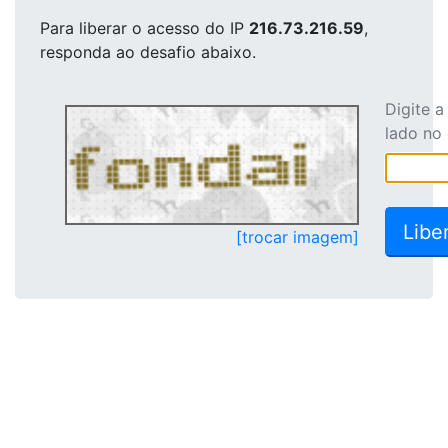
Para liberar o acesso
do IP
216.73.216.59
,
responda ao desafio abaixo.
Digite 
lado no
[trocar imagem]