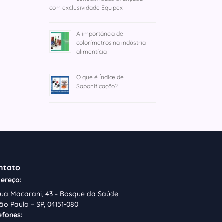
com exclusividade Equipex
A importância de
colorímetros na indústria
alimentícia
O que é Índice de
Saponificação?
ntato
ereço:
ua Macarani, 43 – Bosque da Saúde
ão Paulo – SP, 04151-080
efones: