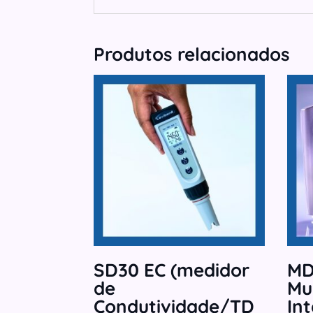
Produtos relacionados
SD30 EC (medidor
MD
de
Mu
Condutividade/TD
In