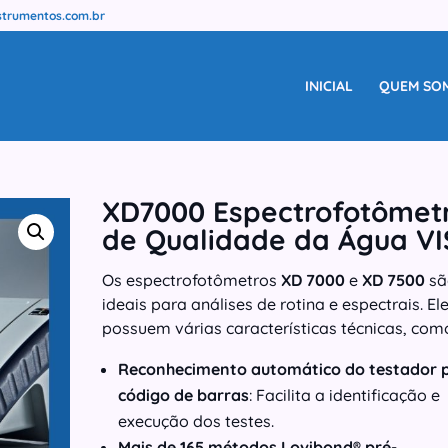
trumentos.com.br
INICIAL
QUEM SO
XD7000 Espectrofotômet
de Qualidade da Água VI
Os espectrofotômetros
XD 7000
e
XD 7500
sã
ideais para análises de rotina e espectrais. El
possuem várias características técnicas, com
Reconhecimento automático do testador 
código de barras
: Facilita a identificação e
execução dos testes.
Mais de 165 métodos Lovibond® pré-