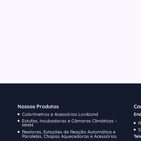
Nossos Produtos
Co
Colorímetros e Acessórios Lovibond
End
Estufas, Incubadoras e Câmaras Climáticas –
R
MMM
S
Reatores, Estações de Reação Automática e
Paralelas, Chapas Aquecedoras e Acessórios
Tel