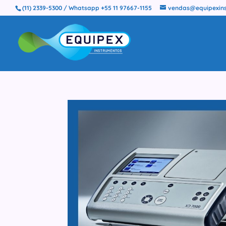
(11) 2339-5300 / Whatsapp +55 11 97667-1155
vendas@equipexins