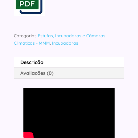
Categorias
Estufas, Incubadoras e Câmaras
Climáticas - MMM
,
Incubadoras
Descrição
Avaliações (0)