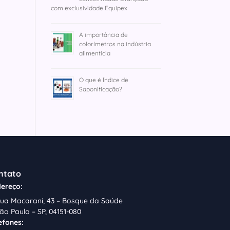
com exclusividade Equipex
A importância de
colorímetros na indústria
alimentícia
O que é Índice de
Saponificação?
ntato
ereço:
ua Macarani, 43 – Bosque da Saúde
ão Paulo – SP, 04151-080
efones: