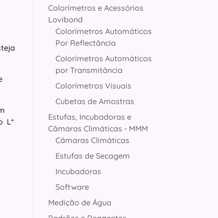
Colorímetros e Acessórios
Lovibond
Colorímetros Automáticos
Por Reflectância
steja
Colorímetros Automáticos
por Transmitância
e
Colorímetros Visuais
Cubetas de Amostras
em
Estufas, Incubadoras e
o L*
Câmaras Climáticas - MMM
Câmaras Climáticas
Estufas de Secagem
Incubadoras
Software
Medição de Água