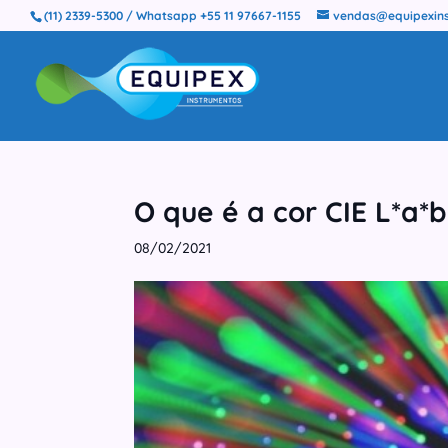
(11) 2339-5300 / Whatsapp +55 11 97667-1155
vendas@equipexins
O que é a cor CIE L*a*b
08/02/2021