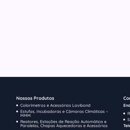
Nossos Produtos
Co
Colorímetros e Acessórios Lovibond
End
Estufas, Incubadoras e Câmaras Climáticas –
R
MMM
S
Reatores, Estações de Reação Automática e
Paralelas, Chapas Aquecedoras e Acessórios
Tel