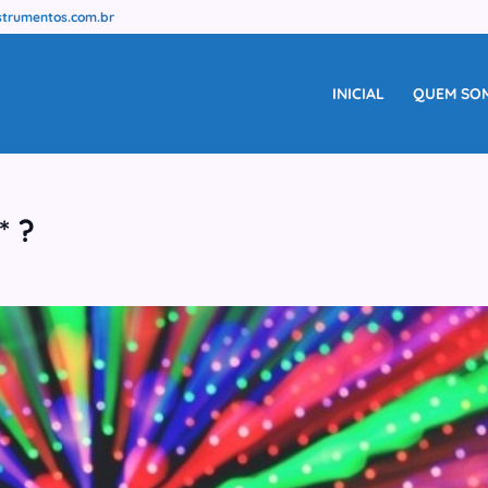
trumentos.com.br
INICIAL
QUEM SO
* ?